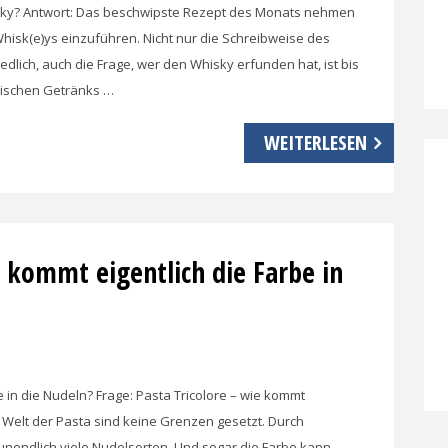
hisky? Antwort: Das beschwipste Rezept des Monats nehmen
Whisk(e)ys einzuführen. Nicht nur die Schreibweise des
edlich, auch die Frage, wer den Whisky erfunden hat, ist bis
olischen Getränks …
WEITERLESEN
e kommt eigentlich die Farbe in
e in die Nudeln? Frage: Pasta Tricolore – wie kommt
r Welt der Pasta sind keine Grenzen gesetzt. Durch
nendlich viele Nudelsorten. Und sogar die Farbe kann