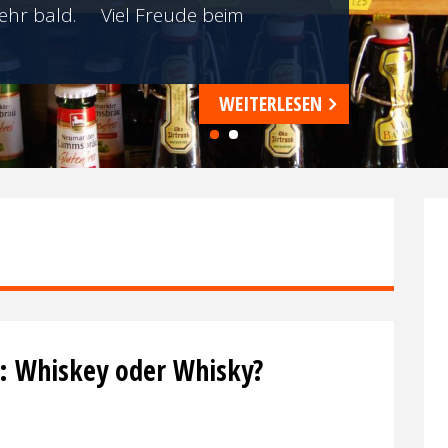
 sehr bald. Viel Freude beim
WEITERLESEN
1
2
d: Whiskey oder Whisky?