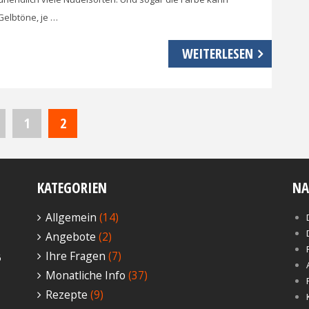
Gelbtöne, je …
WEITERLESEN
1
2
KATEGORIEN
NA
Allgemein
(14)
Angebote
(2)
Ihre Fragen
(7)
6
Monatliche Info
(37)
Rezepte
(9)