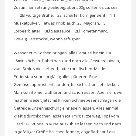
Zusammensetzung beliebig, aber 500g sollten es ca. sein.
2El würzige Brühe, 2El scharfer körniger Senf, 1Tl
Muskatpulver, etwas Knoblauch, 2El Majoran, 3
Lorbeerblätter, 3El Sajasauce, 2El Tometenmark,
1Zweig Liebstöckel, wenn verfügbar.
Wasser zum Kochen bringen. Alle Gemüse hinein. Ca
15min köcheln. Dabei nach und nach alle Gewürze hinein,
zum Schluß die Lorbeerblätter rausfischen. Mit dem
Pürierstab sehr sorgfältig alles pürieren. Eine
Gemüsesuppe ist entstanden, für sich schon sehr lecker.
Man könnte hier aufhören und schon essen. Aber nein, wir
machen weiter: Jetzt mit flinken Schneebesenschlägen die
Getreide/Linsenmischung einrieseln lassen. Alles einmal
kräftig durchkochen lassen (ca.1min) Hitze weg, Topf vom
Herd.1/2 Stunde in Ruhe auskühlen lassen.Nach und nach
in gefälliger Größe Bällchen formen, abgeflacht auf ein