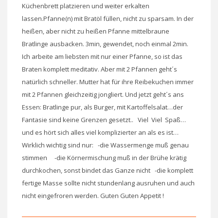
Küchenbrett platzieren und weiter erkalten
lassen.Pfanne(n) mit Bratöl füllen, nicht zu sparsam. In der
heißen, aber nicht zu heißen Pfanne mittelbraune
Bratlinge ausbacken. 3min, gewendet, noch einmal 2min.
Ich arbeite am liebsten mit nur einer Pfanne, so ist das
Braten komplett meditativ. Aber mit 2 Pfannen geht´s
natürlich schneller. Mutter hat für ihre Reibekuchen immer
mit 2 Pfannen gleichzeitig jongliert. Und jetzt geht´s ans
Essen: Bratlinge pur, als Burger, mit Kartoffelsalat…der
Fantasie sind keine Grenzen gesetzt.. Viel Viel Spaß…
und es hört sich alles viel komplizierter an als es ist…
Wirklich wichtig sind nur: -die Wassermenge muß genau
stimmen -die Körnermischung muß in der Brühe krätig
durchkochen, sonst bindet das Ganze nicht -die komplett
fertige Masse sollte nicht stundenlang ausruhen und auch
nicht eingefroren werden. Guten Guten Appetit !